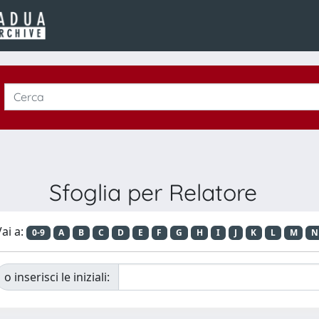
Sfoglia per Relatore
ai a:
0-9
A
B
C
D
E
F
G
H
I
J
K
L
M
N
o inserisci le iniziali: