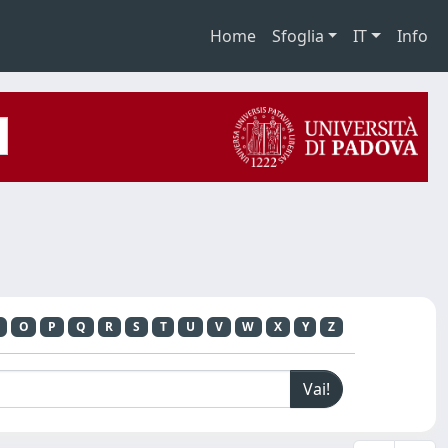
Home
Sfoglia
IT
Info
O
P
Q
R
S
T
U
V
W
X
Y
Z