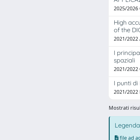
2025/2026
High accu
of the D
2021/2022
I princip
spaziali
2021/2022
I punti 
2021/2022
Mostrati risul
Legenda
file ad 