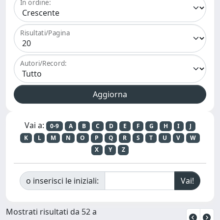
In ordine:
Risultati/Pagina
Autori/Record:
Vai a:
0-9
A
B
C
D
E
F
G
H
I
J
K
L
M
N
O
P
Q
R
S
T
U
V
W
X
Y
Z
o inserisci le iniziali:
Mostrati risultati da 52 a