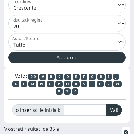
In ordine:
Risultati/Pagina
Autori/Record:
Vai a:
0-9
A
B
C
D
E
F
G
H
I
J
K
L
M
N
O
P
Q
R
S
T
U
V
W
X
Y
Z
o inserisci le iniziali:
Mostrati risultati da 35 a