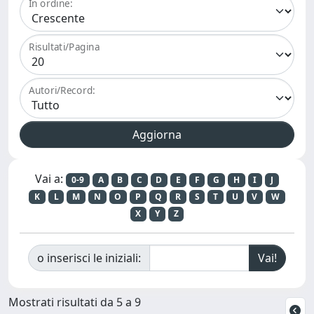
In ordine:
Risultati/Pagina
Autori/Record:
Vai a:
0-9
A
B
C
D
E
F
G
H
I
J
K
L
M
N
O
P
Q
R
S
T
U
V
W
X
Y
Z
o inserisci le iniziali:
Mostrati risultati da 5 a 9