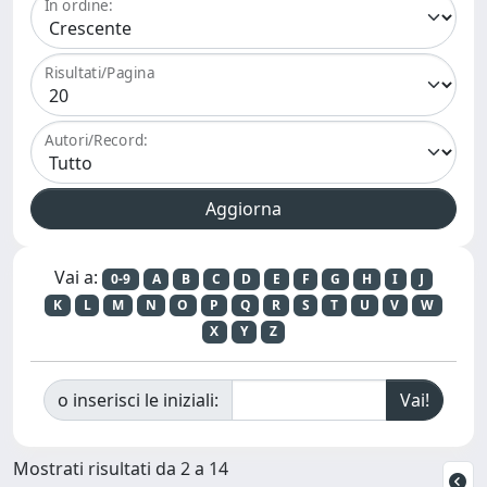
In ordine:
Risultati/Pagina
Autori/Record:
Vai a:
0-9
A
B
C
D
E
F
G
H
I
J
K
L
M
N
O
P
Q
R
S
T
U
V
W
X
Y
Z
o inserisci le iniziali:
Mostrati risultati da 2 a 14