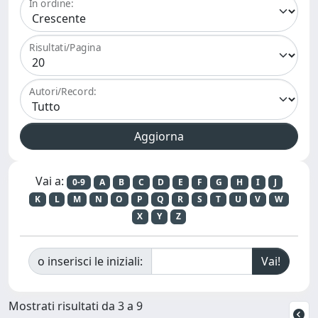
In ordine:
Risultati/Pagina
Autori/Record:
Vai a:
0-9
A
B
C
D
E
F
G
H
I
J
K
L
M
N
O
P
Q
R
S
T
U
V
W
X
Y
Z
o inserisci le iniziali:
Mostrati risultati da 3 a 9