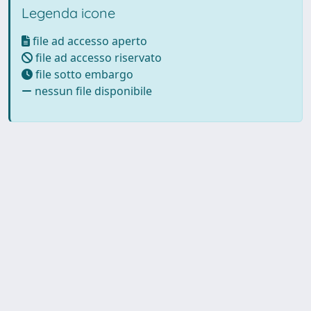
Legenda icone
file ad accesso aperto
file ad accesso riservato
file sotto embargo
nessun file disponibile
Powered by UNITESI
-
Info
Sistema
-
Licenza
-
Utilizzo dei
Copyright © 2026
cookie
-
Area riservata