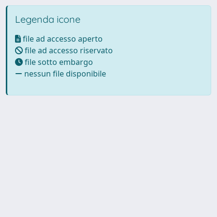
Legenda icone
file ad accesso aperto
file ad accesso riservato
file sotto embargo
nessun file disponibile
Powered by UNITESI
-
Info
Sistema
-
Licenza
-
Utilizzo dei
Copyright © 2026