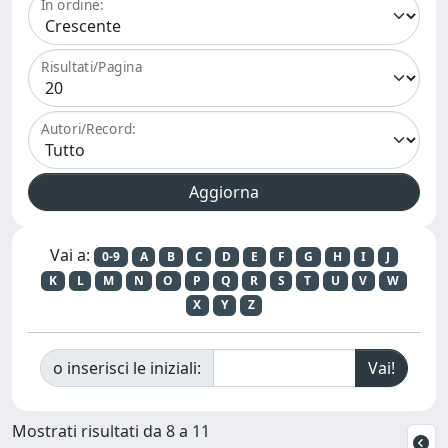
In ordine:
Risultati/Pagina
Autori/Record:
Vai a:
0-9
A
B
C
D
E
F
G
H
I
J
K
L
M
N
O
P
Q
R
S
T
U
V
W
X
Y
Z
o inserisci le iniziali:
Mostrati risultati da 8 a 11