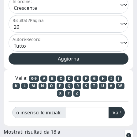
In ordine:
Risultati/Pagina
Autori/Record:
Vai a:
0-9
A
B
C
D
E
F
G
H
I
J
K
L
M
N
O
P
Q
R
S
T
U
V
W
X
Y
Z
o inserisci le iniziali:
Mostrati risultati da 18 a