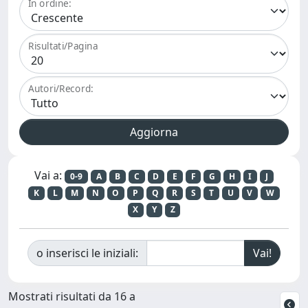
In ordine:
Risultati/Pagina
Autori/Record:
Vai a:
0-9
A
B
C
D
E
F
G
H
I
J
K
L
M
N
O
P
Q
R
S
T
U
V
W
X
Y
Z
o inserisci le iniziali:
Mostrati risultati da 16 a