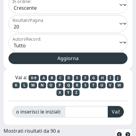
In ordine:
Risultati/Pagina
Autori/Record:
Vai a:
0-9
A
B
C
D
E
F
G
H
I
J
K
L
M
N
O
P
Q
R
S
T
U
V
W
X
Y
Z
o inserisci le iniziali:
Mostrati risultati da 90 a