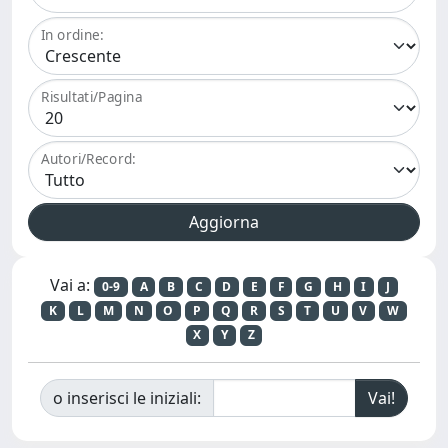
In ordine:
Risultati/Pagina
Autori/Record:
Vai a:
0-9
A
B
C
D
E
F
G
H
I
J
K
L
M
N
O
P
Q
R
S
T
U
V
W
X
Y
Z
o inserisci le iniziali: