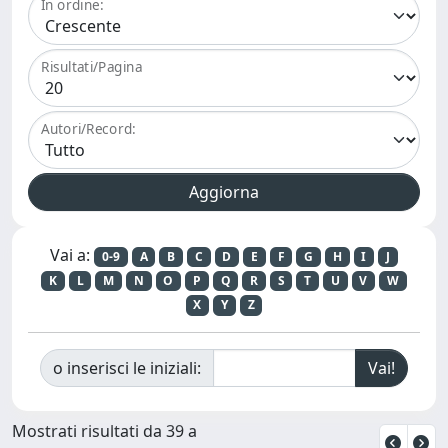
In ordine:
Risultati/Pagina
Autori/Record:
Vai a:
0-9
A
B
C
D
E
F
G
H
I
J
K
L
M
N
O
P
Q
R
S
T
U
V
W
X
Y
Z
o inserisci le iniziali:
Mostrati risultati da 39 a