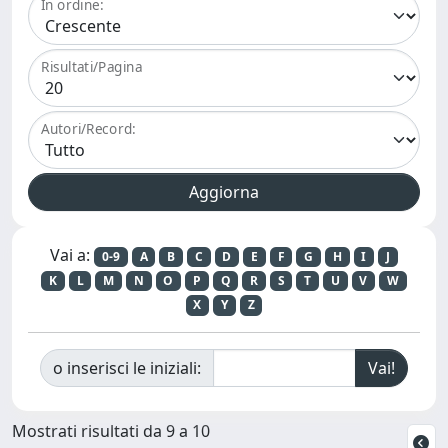
In ordine:
Risultati/Pagina
Autori/Record:
Vai a:
0-9
A
B
C
D
E
F
G
H
I
J
K
L
M
N
O
P
Q
R
S
T
U
V
W
X
Y
Z
o inserisci le iniziali:
Mostrati risultati da 9 a 10