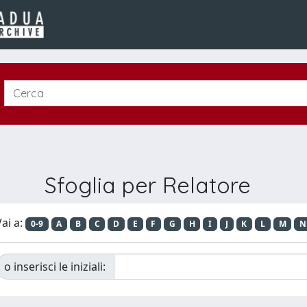
Sfoglia per Relatore
ai a:
0-9
A
B
C
D
E
F
G
H
I
J
K
L
M
N
o inserisci le iniziali: