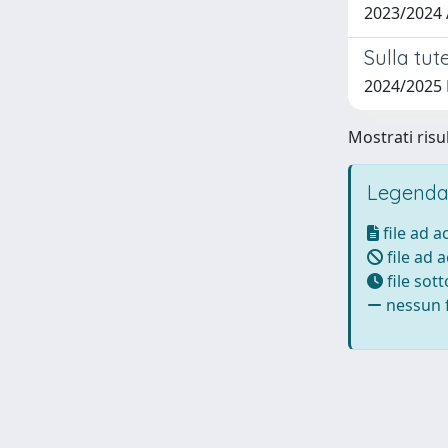
2023/2024
Sulla tut
2024/2025
Mostrati risul
Legenda
file ad 
file ad 
file sot
nessun f