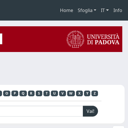
Home
Sfoglia
IT
Info
O
P
Q
R
S
T
U
V
W
X
Y
Z