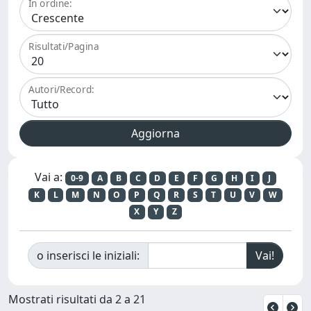
In ordine:
Risultati/Pagina
Autori/Record:
Vai a:
0-9
A
B
C
D
E
F
G
H
I
J
K
L
M
N
O
P
Q
R
S
T
U
V
W
X
Y
Z
o inserisci le iniziali:
Mostrati risultati da 2 a 21