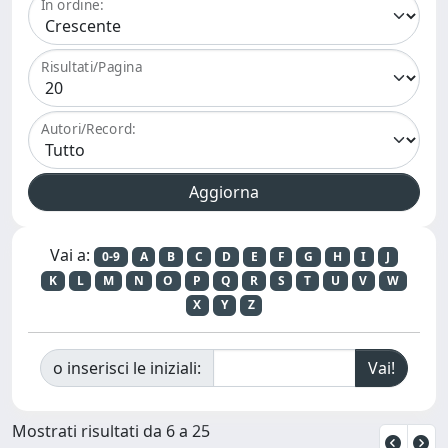
In ordine:
Risultati/Pagina
Autori/Record:
Vai a:
0-9
A
B
C
D
E
F
G
H
I
J
K
L
M
N
O
P
Q
R
S
T
U
V
W
X
Y
Z
o inserisci le iniziali:
Mostrati risultati da 6 a 25