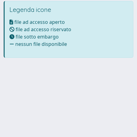
Legenda icone
file ad accesso aperto
file ad accesso riservato
file sotto embargo
nessun file disponibile
Powered by UNITESI
-
Info
Sistema
-
Licenza
-
Utilizzo dei
Copyright © 2026