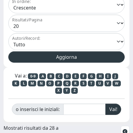
In ordine:
Risultati/Pagina
Autori/Record:
Vai a:
0-9
A
B
C
D
E
F
G
H
I
J
K
L
M
N
O
P
Q
R
S
T
U
V
W
X
Y
Z
o inserisci le iniziali:
Mostrati risultati da 28 a