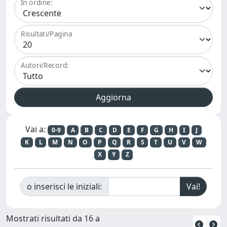
In ordine:
Risultati/Pagina
Autori/Record:
Vai a:
0-9
A
B
C
D
E
F
G
H
I
J
K
L
M
N
O
P
Q
R
S
T
U
V
W
X
Y
Z
o inserisci le iniziali:
Mostrati risultati da 16 a