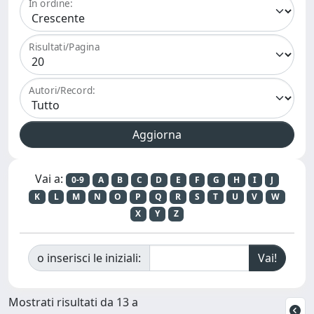
In ordine:
Risultati/Pagina
Autori/Record:
Vai a:
0-9
A
B
C
D
E
F
G
H
I
J
K
L
M
N
O
P
Q
R
S
T
U
V
W
X
Y
Z
o inserisci le iniziali:
Mostrati risultati da 13 a