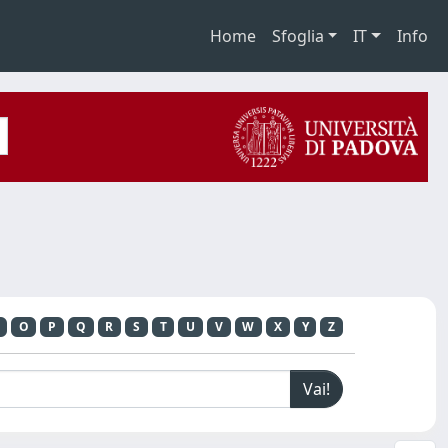
Home
Sfoglia
IT
Info
O
P
Q
R
S
T
U
V
W
X
Y
Z