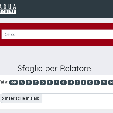
Sfoglia per Relatore
ai a:
0-9
A
B
C
D
E
F
G
H
I
J
K
L
M
N
o inserisci le iniziali: