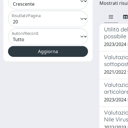
Mostrati risul
Risultati/Pagina
Utilità d
Autori/Record:
possibile
2023/2024
Valutazio
sottopost
2021/2022
Valutazio
articolar
2023/2024
Valutazio
Nile Viru
2022/2023