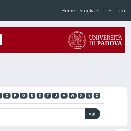
Home
Sfoglia
IT
Info
O
P
Q
R
S
T
U
V
W
X
Y
Z