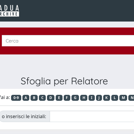
Sfoglia per Relatore
ai a:
0-9
A
B
C
D
E
F
G
H
I
J
K
L
M
N
o inserisci le iniziali: