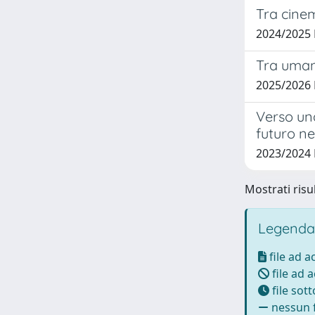
Tra cinem
2024/2025
Tra uman
2025/2026
Verso una
futuro neg
2023/2024
Mostrati risul
Legenda
file ad 
file ad 
file sot
nessun f