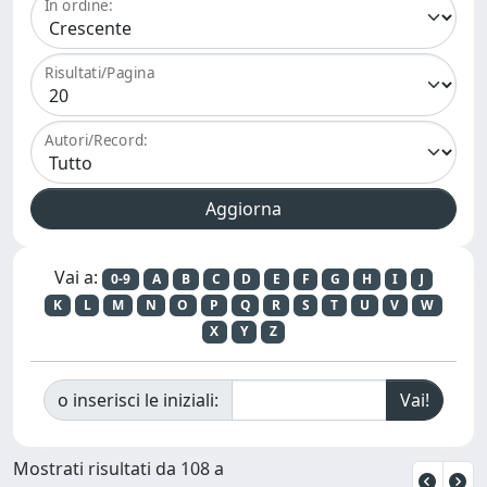
In ordine:
Risultati/Pagina
Autori/Record:
Vai a:
0-9
A
B
C
D
E
F
G
H
I
J
K
L
M
N
O
P
Q
R
S
T
U
V
W
X
Y
Z
o inserisci le iniziali:
Mostrati risultati da 108 a