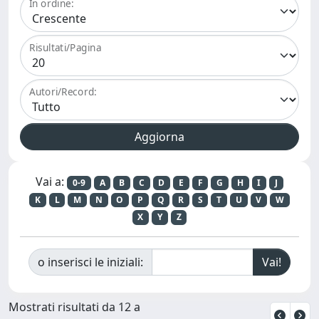
In ordine:
Risultati/Pagina
Autori/Record:
Vai a:
0-9
A
B
C
D
E
F
G
H
I
J
K
L
M
N
O
P
Q
R
S
T
U
V
W
X
Y
Z
o inserisci le iniziali:
Mostrati risultati da 12 a