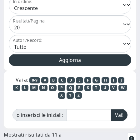
In ordine:
Risultati/Pagina
Autori/Record:
Vai a:
0-9
A
B
C
D
E
F
G
H
I
J
K
L
M
N
O
P
Q
R
S
T
U
V
W
X
Y
Z
o inserisci le iniziali:
Mostrati risultati da 11 a