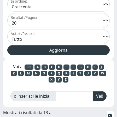
In ordine:
Risultati/Pagina
Autori/Record:
Vai a:
0-9
A
B
C
D
E
F
G
H
I
J
K
L
M
N
O
P
Q
R
S
T
U
V
W
X
Y
Z
o inserisci le iniziali:
Mostrati risultati da 13 a