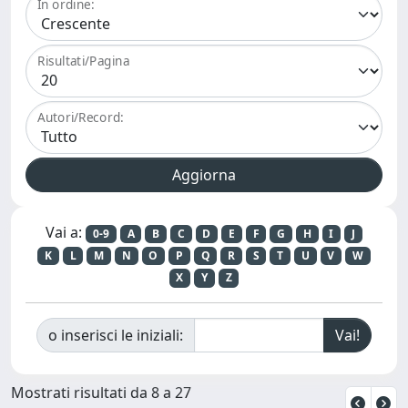
In ordine:
Risultati/Pagina
Autori/Record:
Vai a:
0-9
A
B
C
D
E
F
G
H
I
J
K
L
M
N
O
P
Q
R
S
T
U
V
W
X
Y
Z
o inserisci le iniziali:
Mostrati risultati da 8 a 27