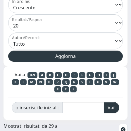
In ordine:
Risultati/Pagina
Autori/Record:
Vai a:
0-9
A
B
C
D
E
F
G
H
I
J
K
L
M
N
O
P
Q
R
S
T
U
V
W
X
Y
Z
o inserisci le iniziali:
Mostrati risultati da 29 a