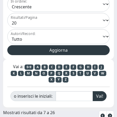
In ordine:
Risultati/Pagina
Autori/Record:
Vai a:
0-9
A
B
C
D
E
F
G
H
I
J
K
L
M
N
O
P
Q
R
S
T
U
V
W
X
Y
Z
o inserisci le iniziali:
Mostrati risultati da 7 a 26