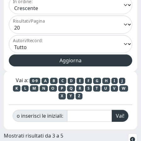
In ordine:
Risultati/Pagina
Autori/Record:
Vai a:
0-9
A
B
C
D
E
F
G
H
I
J
K
L
M
N
O
P
Q
R
S
T
U
V
W
X
Y
Z
o inserisci le iniziali:
Mostrati risultati da 3 a 5