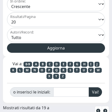
In ordine:
Risultati/Pagina
Autori/Record:
Vai a:
0-9
A
B
C
D
E
F
G
H
I
J
K
L
M
N
O
P
Q
R
S
T
U
V
W
X
Y
Z
o inserisci le iniziali:
Mostrati risultati da 19 a