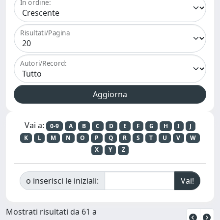
In ordine:
Risultati/Pagina
Autori/Record:
Vai a:
0-9
A
B
C
D
E
F
G
H
I
J
K
L
M
N
O
P
Q
R
S
T
U
V
W
X
Y
Z
o inserisci le iniziali:
Mostrati risultati da 61 a