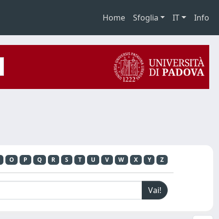
Home
Sfoglia
IT
Info
O
P
Q
R
S
T
U
V
W
X
Y
Z