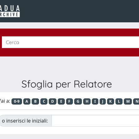
Sfoglia per Relatore
ai a:
0-9
A
B
C
D
E
F
G
H
I
J
K
L
M
N
o inserisci le iniziali: