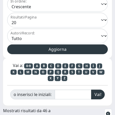
In ordine:
Risultati/Pagina
Autori/Record:
Vai a:
0-9
A
B
C
D
E
F
G
H
I
J
K
L
M
N
O
P
Q
R
S
T
U
V
W
X
Y
Z
o inserisci le iniziali:
Mostrati risultati da 46 a