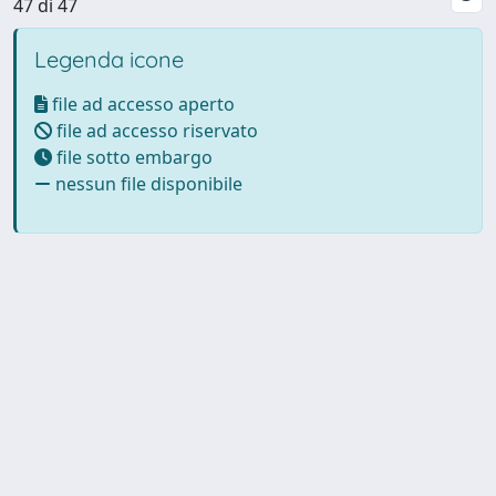
47 di 47
Legenda icone
file ad accesso aperto
file ad accesso riservato
file sotto embargo
nessun file disponibile
Powered by UNITESI
-
Info
Sistema
-
Licenza
-
Utilizzo dei