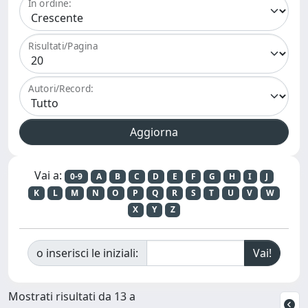
In ordine:
Risultati/Pagina
Autori/Record:
Vai a:
0-9
A
B
C
D
E
F
G
H
I
J
K
L
M
N
O
P
Q
R
S
T
U
V
W
X
Y
Z
o inserisci le iniziali:
Mostrati risultati da 13 a