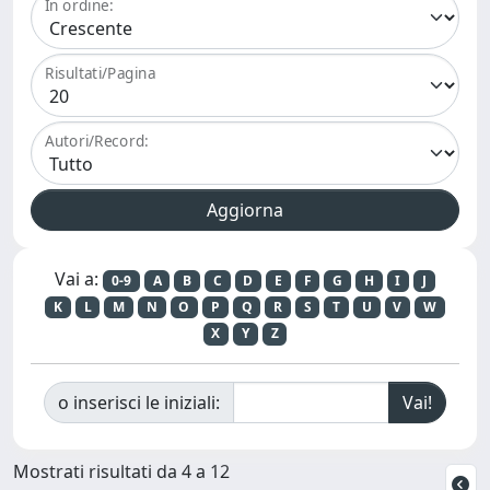
In ordine:
Risultati/Pagina
Autori/Record:
Vai a:
0-9
A
B
C
D
E
F
G
H
I
J
K
L
M
N
O
P
Q
R
S
T
U
V
W
X
Y
Z
o inserisci le iniziali:
Mostrati risultati da 4 a 12