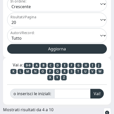
In ordine:
Risultati/Pagina
Autori/Record:
Vai a:
0-9
A
B
C
D
E
F
G
H
I
J
K
L
M
N
O
P
Q
R
S
T
U
V
W
X
Y
Z
o inserisci le iniziali:
Mostrati risultati da 4 a 10