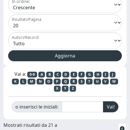
In ordine:
Risultati/Pagina
Autori/Record:
Vai a:
0-9
A
B
C
D
E
F
G
H
I
J
K
L
M
N
O
P
Q
R
S
T
U
V
W
X
Y
Z
o inserisci le iniziali:
Mostrati risultati da 21 a