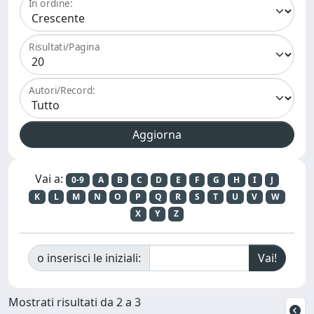
In ordine:
Risultati/Pagina
Autori/Record:
Vai a:
0-9
A
B
C
D
E
F
G
H
I
J
K
L
M
N
O
P
Q
R
S
T
U
V
W
X
Y
Z
o inserisci le iniziali:
Mostrati risultati da 2 a 3