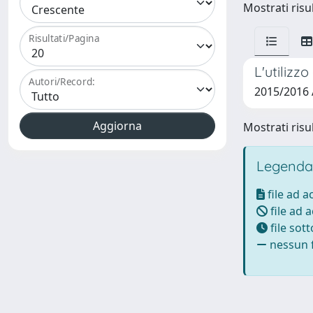
Mostrati risul
Risultati/Pagina
L'utilizz
Autori/Record:
2015/2016 
Mostrati risul
Legenda
file ad 
file ad 
file sot
nessun f