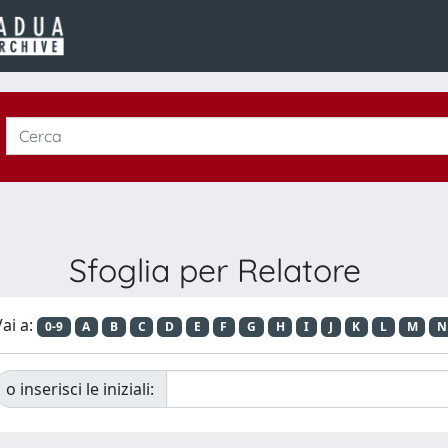
Sfoglia per Relatore
ai a:
0-9
A
B
C
D
E
F
G
H
I
J
K
L
M
N
o inserisci le iniziali: