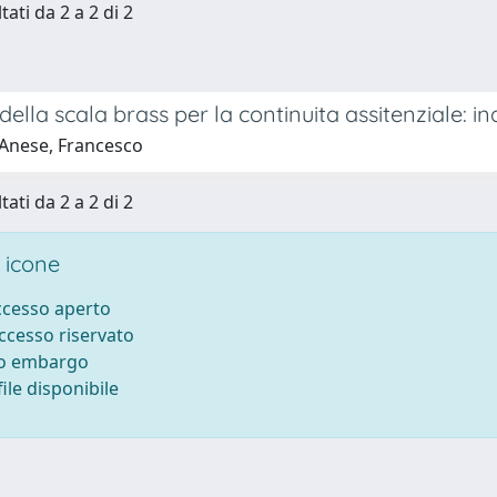
tati da 2 a 2 di 2
o della scala brass per la continuita assitenziale: in
Anese, Francesco
tati da 2 a 2 di 2
 icone
accesso aperto
accesso riservato
to embargo
ile disponibile