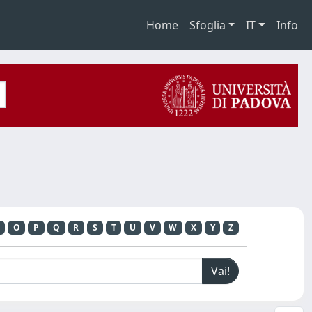
Home
Sfoglia
IT
Info
O
P
Q
R
S
T
U
V
W
X
Y
Z