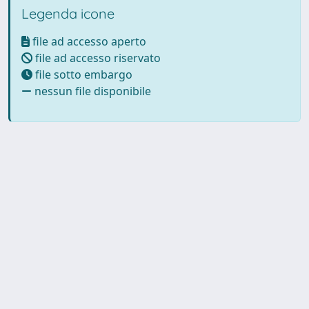
Legenda icone
file ad accesso aperto
file ad accesso riservato
file sotto embargo
nessun file disponibile
Powered by UNITESI
-
Info
Sistema
-
Licenza
-
Utilizzo dei
Copyright © 2026
cookie
-
Area riservata