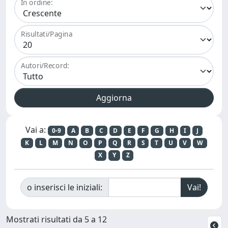
In ordine:
Risultati/Pagina
Autori/Record:
Vai a:
0-9
A
B
C
D
E
F
G
H
I
J
K
L
M
N
O
P
Q
R
S
T
U
V
W
X
Y
Z
o inserisci le iniziali:
Mostrati risultati da 5 a 12