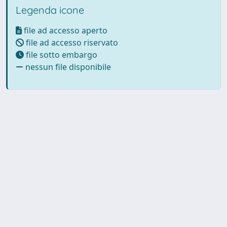
Legenda icone
file ad accesso aperto
file ad accesso riservato
file sotto embargo
nessun file disponibile
Powered by UNITESI
-
Info
Sistema
-
Licenza
-
Utilizzo dei
Copyright © 2026
cookie
-
Area riservata