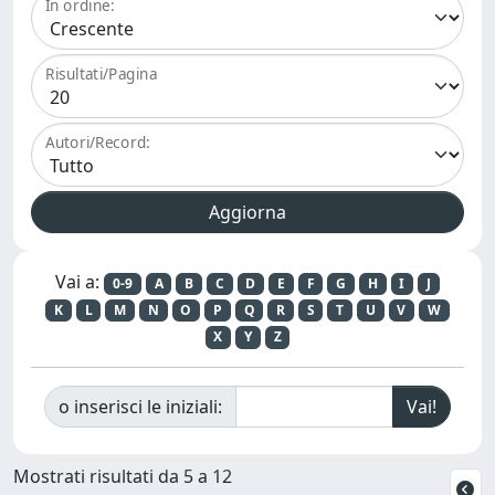
In ordine:
Risultati/Pagina
Autori/Record:
Vai a:
0-9
A
B
C
D
E
F
G
H
I
J
K
L
M
N
O
P
Q
R
S
T
U
V
W
X
Y
Z
o inserisci le iniziali:
Mostrati risultati da 5 a 12