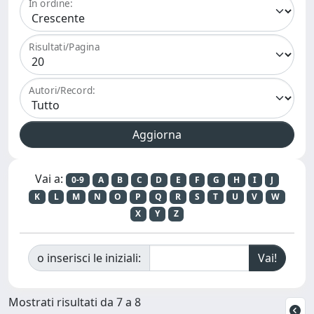
In ordine:
Risultati/Pagina
Autori/Record:
Vai a:
0-9
A
B
C
D
E
F
G
H
I
J
K
L
M
N
O
P
Q
R
S
T
U
V
W
X
Y
Z
o inserisci le iniziali:
Mostrati risultati da 7 a 8