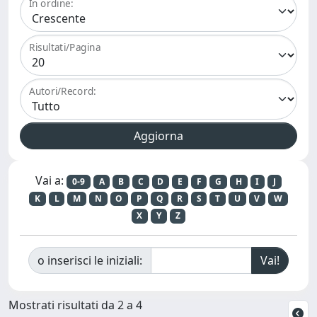
In ordine:
Risultati/Pagina
Autori/Record:
Vai a:
0-9
A
B
C
D
E
F
G
H
I
J
K
L
M
N
O
P
Q
R
S
T
U
V
W
X
Y
Z
o inserisci le iniziali:
Mostrati risultati da 2 a 4