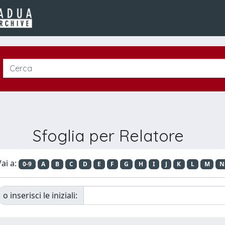
Sfoglia per Relatore
ai a:
0-9
A
B
C
D
E
F
G
H
I
J
K
L
M
N
o inserisci le iniziali: