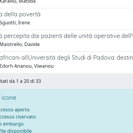
aralliu, Matilda
a della povertà
Sguotti, Irene
à percepita dai pazienti delle unità operative de
Maistrello, Davide
africani allUniversità degli Studi di Padova: destin
 Edorh Ananou, Viwanou
tati da 1 a 20 di 33
 icone
accesso aperto
accesso riservato
to embargo
ile disponibile