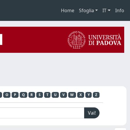
Home
Sfoglia
IT
Info
O
P
Q
R
S
T
U
V
W
X
Y
Z