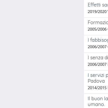
Effetti s
2019/2020 
Formazion
2005/2006 
I fabbis
2006/2007 
I senza d
2006/2007 
I servizi
Padova
2014/2015 
Il buon l
umano.