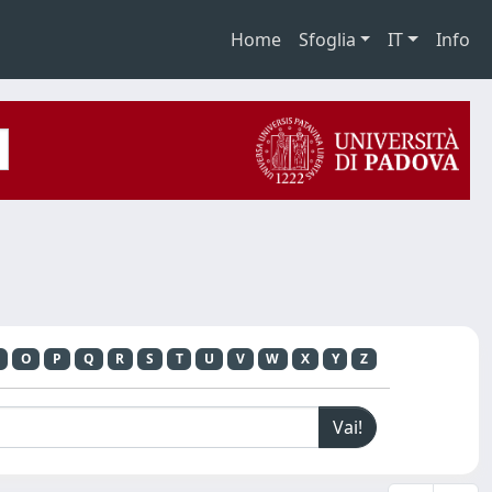
Home
Sfoglia
IT
Info
O
P
Q
R
S
T
U
V
W
X
Y
Z