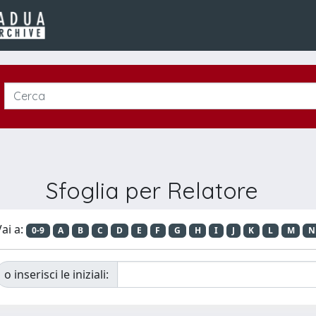
Sfoglia per Relatore
ai a:
0-9
A
B
C
D
E
F
G
H
I
J
K
L
M
N
o inserisci le iniziali: