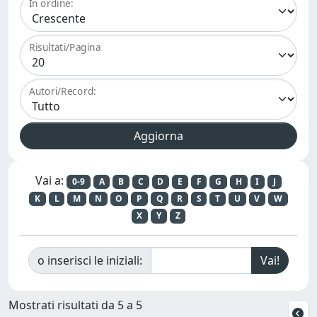
In ordine:
Risultati/Pagina
Autori/Record:
Vai a:
0-9
A
B
C
D
E
F
G
H
I
J
K
L
M
N
O
P
Q
R
S
T
U
V
W
X
Y
Z
o inserisci le iniziali:
Mostrati risultati da 5 a 5