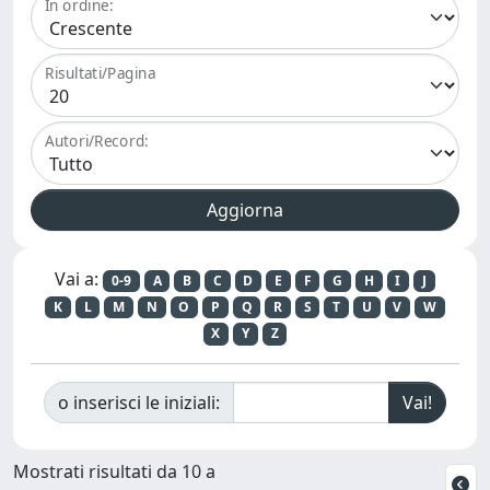
In ordine:
Risultati/Pagina
Autori/Record:
Vai a:
0-9
A
B
C
D
E
F
G
H
I
J
K
L
M
N
O
P
Q
R
S
T
U
V
W
X
Y
Z
o inserisci le iniziali:
Mostrati risultati da 10 a