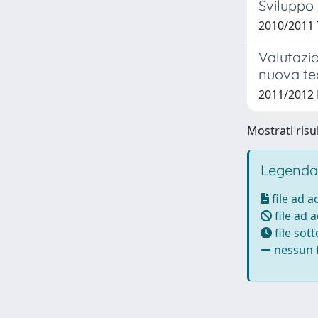
Sviluppo 
2010/2011 
Valutazio
nuova tec
2011/2012 
Mostrati risul
Legenda
file ad 
file ad 
file sot
nessun f