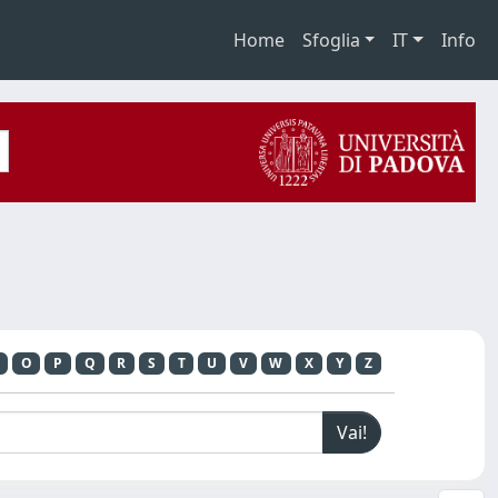
Home
Sfoglia
IT
Info
O
P
Q
R
S
T
U
V
W
X
Y
Z