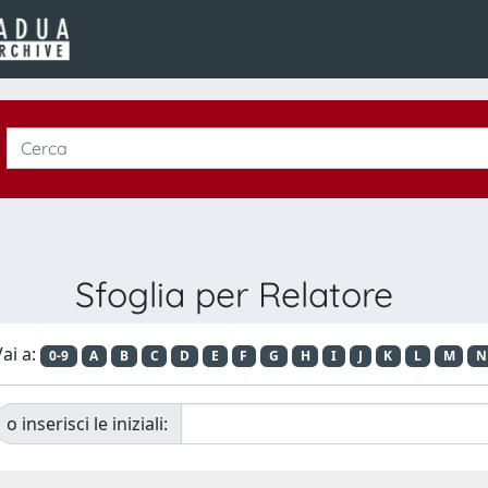
Sfoglia per Relatore
ai a:
0-9
A
B
C
D
E
F
G
H
I
J
K
L
M
N
o inserisci le iniziali: