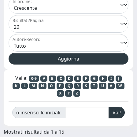
In ordine:
Risultati/Pagina
Autori/Record:
Vai a:
0-9
A
B
C
D
E
F
G
H
I
J
K
L
M
N
O
P
Q
R
S
T
U
V
W
X
Y
Z
o inserisci le iniziali:
Mostrati risultati da 1 a 15