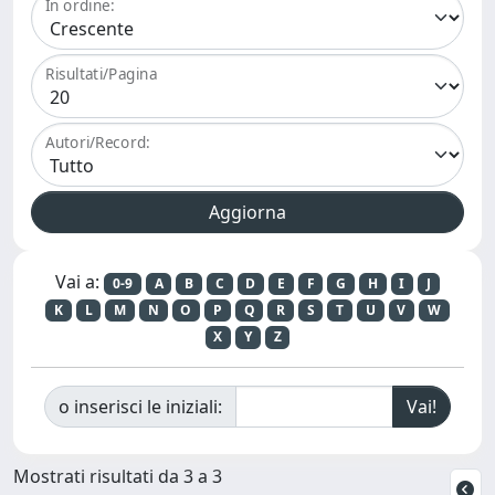
In ordine:
Risultati/Pagina
Autori/Record:
Vai a:
0-9
A
B
C
D
E
F
G
H
I
J
K
L
M
N
O
P
Q
R
S
T
U
V
W
X
Y
Z
o inserisci le iniziali:
Mostrati risultati da 3 a 3